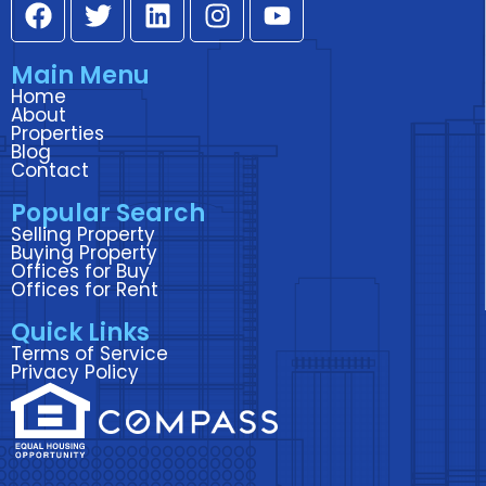
F
T
L
I
Y
a
w
i
n
o
c
i
n
s
u
Main Menu
e
t
k
t
t
Home
b
t
e
a
u
About
o
e
d
g
b
Properties
Blog
o
r
i
r
e
Contact
k
n
a
Popular Search
m
Selling Property
Buying Property
Offices for Buy
Offices for Rent
Quick Links
Terms of Service
Privacy Policy