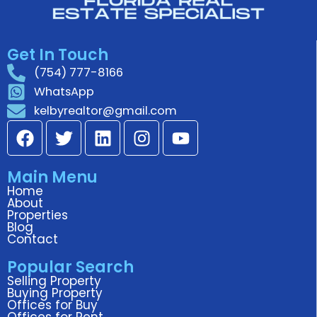
Get In Touch
(754) 777-8166
WhatsApp
kelbyrealtor@gmail.com
F
T
L
I
Y
a
w
i
n
o
c
i
n
s
u
Main Menu
e
t
k
t
t
Home
b
t
e
a
u
About
o
e
d
g
b
Properties
Blog
o
r
i
r
e
Contact
k
n
a
Popular Search
m
Selling Property
Buying Property
Offices for Buy