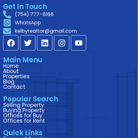
Get In Touch
(754) 777-8166
WhatsApp
kelbyrealtor@gmail.com
F
T
L
I
Y
a
w
i
n
o
c
i
n
s
u
Main Menu
e
t
k
t
t
Home
b
t
e
a
u
About
o
e
d
g
b
Properties
Blog
o
r
i
r
e
Contact
k
n
a
Popular Search
m
Selling Property
Buying Property
Offices for Buy
Offices for Rent
Quick Links